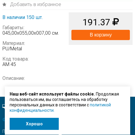
Добавить в избранное
В наличии 150 шт.
191.37
Габариты:
045,00х055,00х007,00 см.
В корзину
Материал:
PU/Metal
Код товара:
AM 45
Описание:
Наш веб-сайт использует файлы cookie.
Продолжая
пользоваться им, вы соглашаетесь на обработку
персональных данных в соответствии с
политикой
Полная версия сайта.
конфиденциальности.
© ЗАО "Строймашсервис"
2026 г.
Хорошо
Поисковое продвижение