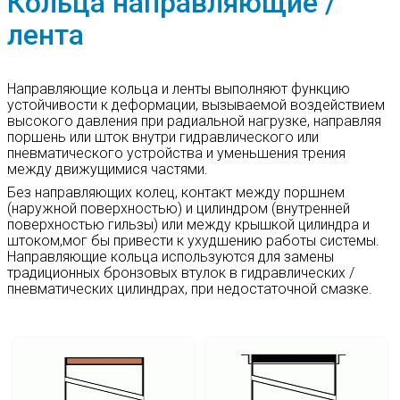
Кольца направляющие /
ПОРШНЯ
КЗП
AGE
лента
DKBI
ГРЯЗЕСЪЕМНИКИ
КЗШ
AGI
GHK
Направляющие кольца и ленты выполняют функцию
СТАТИЧЕСКИЕ
КЗ-G5
УПЛОТНЕНИЕ
устойчивости к деформации, вызываемой воздействием
TF
/
GGW
высокого давления при радиальной нагрузке, направляя
УПЛОТНИТЕЛЬНЫЕ
поршень или шток внутри гидравлического или
КОЛЬЦА
Е24
пневматического устройства и уменьшения трения
GHM
между движущимися частями.
УПЛОТНЕНИЯ
Ф4К20
ВРАЩАЮЩИХСЯ
Без направляющих колец, контакт между поршнем
GHT
ВАЛОВ
(наружной поверхностью) и цилиндром (внутренней
поверхностью гильзы) или между крышкой цилиндра и
штоком,мог бы привести к ухудшению работы системы.
GHW
ЗАЩИТНЫЕ
КОЛЬЦА
Направляющие кольца используются для замены
традиционных бронзовых втулок в гидравлических /
GHY
пневматических цилиндрах, при недостаточной смазке.
КОЛЬЦА
НАПРАВЛЯЮЩИЕ
/
GHН
ЛЕНТА
GPA
МАНЖЕТЫ
ГОСТ
/