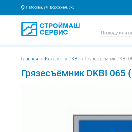
г. Москва, ул. Дорожная, 3к6
Главная
Каталог
DKBI
Грязесъёмник DKBI 06
Грязесъёмник DKBI 065 (