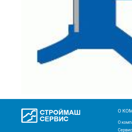
О КО
О комп
Сервис