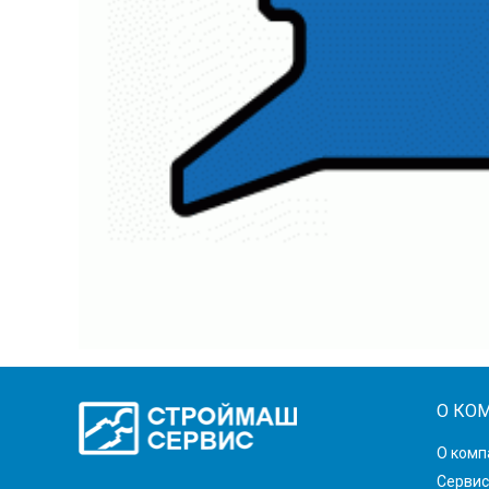
О КО
О комп
Сервис