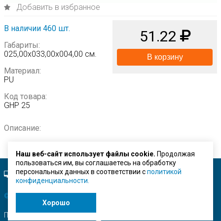
Добавить в избранное
В наличии 460 шт.
51.22
Габариты:
025,00х033,00х004,00 см.
В корзину
Материал:
PU
Код товара:
GHP 25
Описание:
Наш веб-сайт использует файлы cookie.
Продолжая
пользоваться им, вы соглашаетесь на обработку
персональных данных в соответствии с
политикой
Полная версия сайта.
конфиденциальности.
© ЗАО "Строймашсервис"
2026 г.
Хорошо
Поисковое продвижение