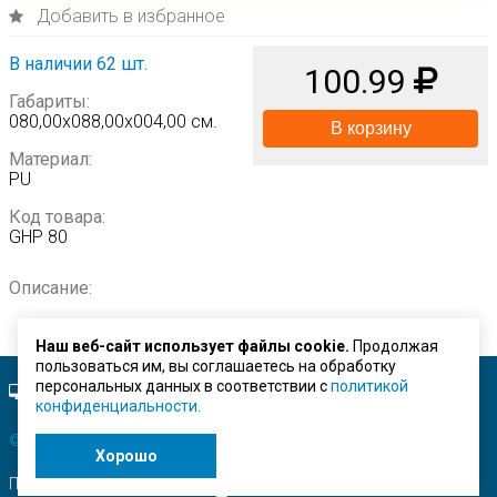
Добавить в избранное
В наличии 62 шт.
100.99
Габариты:
080,00х088,00х004,00 см.
В корзину
Материал:
PU
Код товара:
GHP 80
Описание:
Наш веб-сайт использует файлы cookie.
Продолжая
пользоваться им, вы соглашаетесь на обработку
персональных данных в соответствии с
политикой
Полная версия сайта.
конфиденциальности.
© ЗАО "Строймашсервис"
2026 г.
Хорошо
Поисковое продвижение