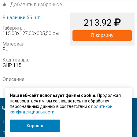
Добавить в избранное
В наличии 55 шт.
213.92
Габариты:
115,00х127,00х005,50 см.
В корзину
Материал:
PU
Код товара:
GHP 115
Описание:
Наш веб-сайт использует файлы cookie.
Продолжая
пользоваться им, вы соглашаетесь на обработку
персональных данных в соответствии с
политикой
Полная версия сайта.
конфиденциальности.
© ЗАО "Строймашсервис"
2026 г.
Хорошо
Поисковое продвижение