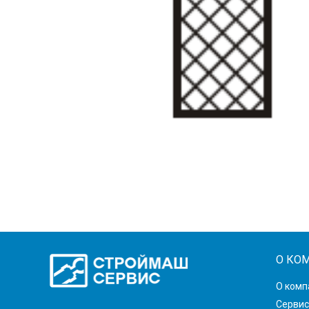
О КО
О комп
Сервис