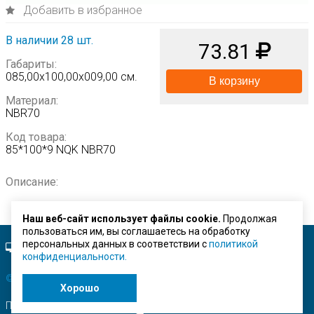
Добавить в избранное
В наличии 28 шт.
73.81
Габариты:
085,00х100,00х009,00 см.
В корзину
Материал:
NBR70
Код товара:
85*100*9 NQK NBR70
Описание:
Наш веб-сайт использует файлы cookie.
Продолжая
пользоваться им, вы соглашаетесь на обработку
персональных данных в соответствии с
политикой
Полная версия сайта.
конфиденциальности.
© ЗАО "Строймашсервис"
2026 г.
Хорошо
Поисковое продвижение