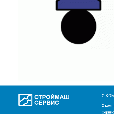
О КО
О комп
Сервис