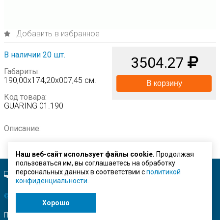
Добавить в избранное
В наличии 20 шт.
3504.27
Габариты:
190,00х174,20х007,45 см.
В корзину
Код товара:
GUARING 01.190
Описание:
Наш веб-сайт использует файлы cookie.
Продолжая
пользоваться им, вы соглашаетесь на обработку
персональных данных в соответствии с
политикой
Полная версия сайта.
конфиденциальности.
© ЗАО "Строймашсервис"
2026 г.
Хорошо
Поисковое продвижение