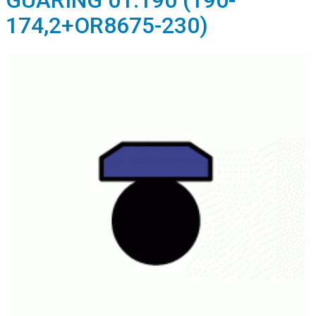
GUARING 01.190 (190-
174,2+OR8675-230)