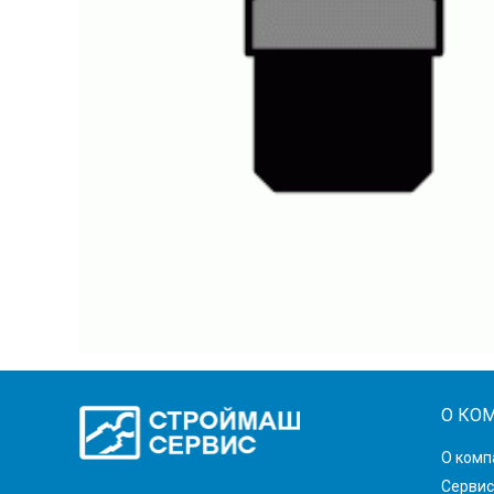
О КО
О комп
Сервис