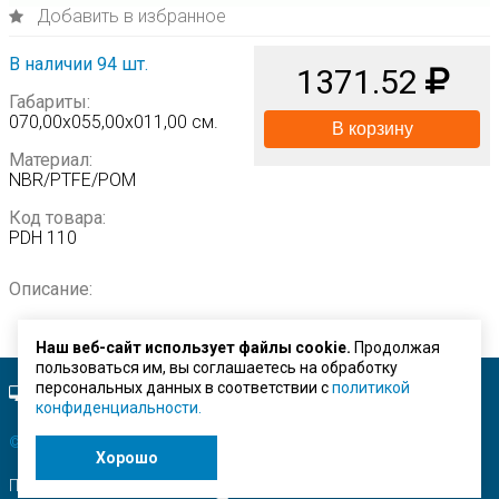
Добавить в избранное
В наличии 94 шт.
1371.52
Габариты:
070,00х055,00х011,00 см.
В корзину
Материал:
NBR/PTFE/POM
Код товара:
PDH 110
Описание:
Наш веб-сайт использует файлы cookie.
Продолжая
пользоваться им, вы соглашаетесь на обработку
персональных данных в соответствии с
политикой
Полная версия сайта.
конфиденциальности.
© ЗАО "Строймашсервис"
2026 г.
Хорошо
Поисковое продвижение