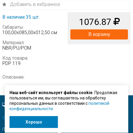
Добавить в избранное
В наличии 35 шт.
1076.87
Габариты:
100,00х085,00х012,50 см.
В корзину
Материал:
NBR/PU/POM
Код товара:
PDP 119
Описание:
Наш веб-сайт использует файлы cookie.
Продолжая
пользоваться им, вы соглашаетесь на обработку
персональных данных в соответствии с
политикой
Полная версия сайта.
конфиденциальности.
© ЗАО "Строймашсервис"
2026 г.
Хорошо
Поисковое продвижение