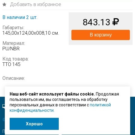
Добавить в избранное
В наличии 2 шт.
843.13
Габариты:
145,00х124,00х008,10 см.
В корзину
Материал:
PU/NBR
Код товара:
TTO 145
Описание:
Наш веб-сайт использует файлы cookie.
Продолжая
пользоваться им, вы соглашаетесь на обработку
персональных данных в соответствии с
политикой
Полная версия сайта.
конфиденциальности.
© ЗАО "Строймашсервис"
2026 г.
Хорошо
Поисковое продвижение