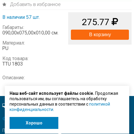
Добавить в избранное
В наличии 57 шт.
275.77
Габариты:
090,00х075,00х010,00 см.
В корзину
Материал:
PU
Код товара:
TTU 1803
Описание:
Наш веб-сайт использует файлы cookie.
Продолжая
пользоваться им, вы соглашаетесь на обработку
персональных данных в соответствии с
политикой
Полная версия сайта.
конфиденциальности.
© ЗАО "Строймашсервис"
2026 г.
Хорошо
Поисковое продвижение