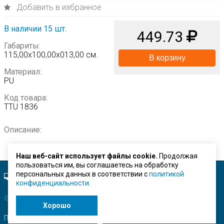
Добавить в избранное
В наличии 15 шт.
449.73
Габариты:
115,00х100,00х013,00 см.
В корзину
Материал:
PU
Код товара:
TTU 1836
Описание:
Наш веб-сайт использует файлы cookie.
Продолжая
пользоваться им, вы соглашаетесь на обработку
персональных данных в соответствии с
политикой
Полная версия сайта.
конфиденциальности.
© ЗАО "Строймашсервис"
2026 г.
Хорошо
Поисковое продвижение