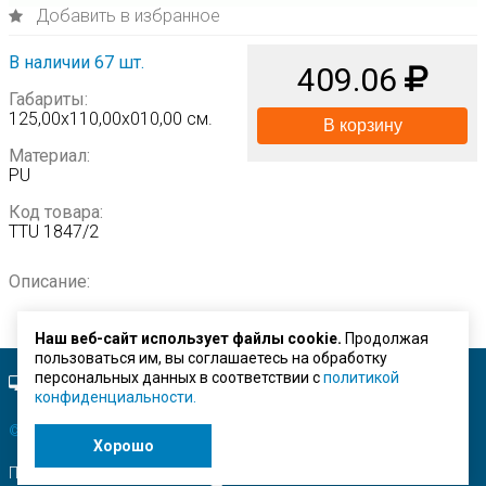
Добавить в избранное
В наличии 67 шт.
409.06
Габариты:
125,00х110,00х010,00 см.
В корзину
Материал:
PU
Код товара:
TTU 1847/2
Описание:
Наш веб-сайт использует файлы cookie.
Продолжая
пользоваться им, вы соглашаетесь на обработку
персональных данных в соответствии с
политикой
Полная версия сайта.
конфиденциальности.
© ЗАО "Строймашсервис"
2026 г.
Хорошо
Поисковое продвижение