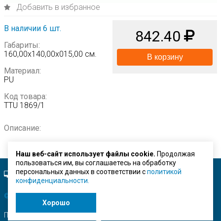
Добавить в избранное
В наличии 6 шт.
842.40
Габариты:
160,00х140,00х015,00 см.
В корзину
Материал:
PU
Код товара:
TTU 1869/1
Описание:
Наш веб-сайт использует файлы cookie.
Продолжая
пользоваться им, вы соглашаетесь на обработку
персональных данных в соответствии с
политикой
Полная версия сайта.
конфиденциальности.
© ЗАО "Строймашсервис"
2026 г.
Хорошо
Поисковое продвижение