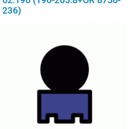
02.190 (190-205.8+OR 8750-
236)