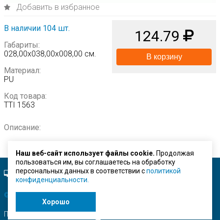
Добавить в избранное
В наличии 104 шт.
124.79
Габариты:
028,00х038,00х008,00 см.
В корзину
Материал:
PU
Код товара:
TTI 1563
Описание:
Наш веб-сайт использует файлы cookie.
Продолжая
пользоваться им, вы соглашаетесь на обработку
персональных данных в соответствии с
политикой
Полная версия сайта.
конфиденциальности.
© ЗАО "Строймашсервис"
2026 г.
Хорошо
Поисковое продвижение