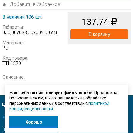
Добавить в избранное
В наличии 106 шт.
137.74
Габариты:
030,00х038,00х009,00 см.
В корзину
Материал:
PU
Код товара:
TTI 1570
Описание:
Наш веб-сайт использует файлы cookie.
Продолжая
пользоваться им, вы соглашаетесь на обработку
персональных данных в соответствии с
политикой
Полная версия сайта.
конфиденциальности.
© ЗАО "Строймашсервис"
2026 г.
Хорошо
Поисковое продвижение