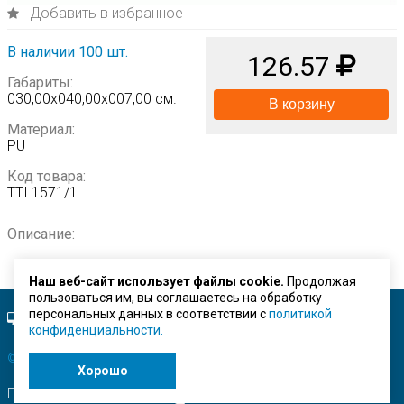
Добавить в избранное
В наличии 100 шт.
126.57
Габариты:
030,00х040,00х007,00 см.
В корзину
Материал:
PU
Код товара:
TTI 1571/1
Описание:
Наш веб-сайт использует файлы cookie.
Продолжая
пользоваться им, вы соглашаетесь на обработку
персональных данных в соответствии с
политикой
Полная версия сайта.
конфиденциальности.
© ЗАО "Строймашсервис"
2026 г.
Хорошо
Поисковое продвижение