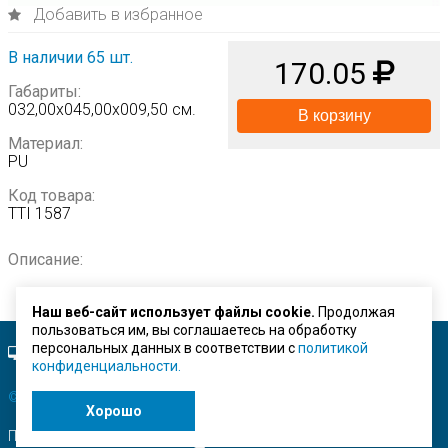
Добавить в избранное
В наличии 65 шт.
170.05
Габариты:
032,00х045,00х009,50 см.
В корзину
Материал:
PU
Код товара:
TTI 1587
Описание:
Наш веб-сайт использует файлы cookie.
Продолжая
пользоваться им, вы соглашаетесь на обработку
персональных данных в соответствии с
политикой
Полная версия сайта.
конфиденциальности.
© ЗАО "Строймашсервис"
2026 г.
Хорошо
Поисковое продвижение