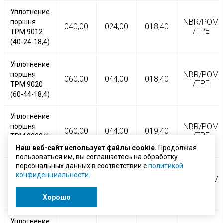
Уплотнение
NBR/POM
поршня
040,00
024,00
018,40
/TPE
TPM 9012
(40-24-18,4)
Уплотнение
NBR/POM
поршня
060,00
044,00
018,40
/TPE
TPM 9020
(60-44-18,4)
Уплотнение
NBR/POM
поршня
060,00
044,00
019,40
/TPE
TPM 9020/1
(60-44-19,4)
Наш веб-сайт использует файлы cookie.
Продолжая
пользоваться им, вы соглашаетесь на обработку
персональных данных в соответствии с
политикой
Уплотнение
конфиденциальности.
NBR/POM
поршня
063,00
047,00
018,40
/TPE
TPM 9021
Хорошо
(63-47-18,4)
Уплотнение