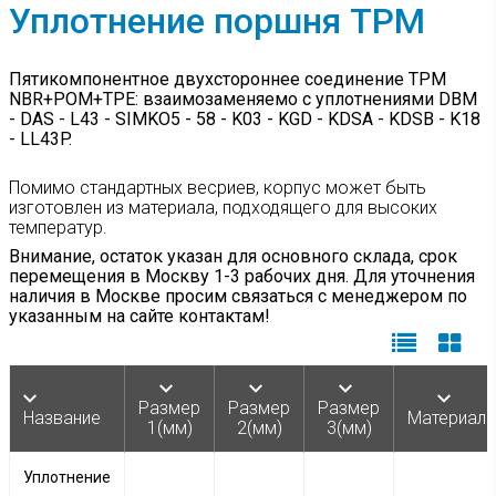
ШЕВРОННЫЕ
GPK
Уплотнение поршня TPM
МАНЖЕТЫ
PDP
VAY
МУФТЫ
Пятикомпонентное двухстороннее соединение TPM
ЭЛАСТИЧНЫЕ
TPS/T
NBR+POM+TPE: взаимозаменяемо с уплотнениями DBM
Е50
- DAS - L43 - SIMKO5 - 58 - K03 - KGD - KDSA - KDSB - K18
- LL43P.
НАБОРЫ
TPS/G
Е50-2
Помимо стандартных весриев, корпус может быть
TPM
изготовлен из материала, подходящего для высоких
Е52
температур.
TPL
Внимание, остаток указан для основного склада, срок
перемещения в Москву 1-3 рабочих дня. Для уточнения
наличия в Москве просим связаться с менеджером по
TDE
указанным на сайте контактам!
Е15М
Е15
Размер
Размер
Размер
Название
Материал
1(мм)
2(мм)
3(мм)
Е13М
Уплотнение