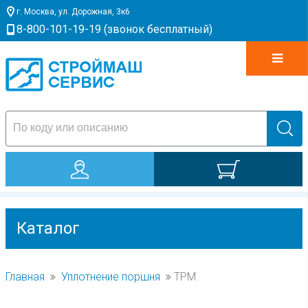
г. Москва, ул. Дорожная, 3к6
8-800-101-19-19 (звонок бесплатный)
0
Каталог
УПЛОТНЕНИЕ
ШТОКА
Главная
Уплотнение поршня
TPM
PDE
GHP
O-RING NBR70
УПЛОТНЕНИЕ