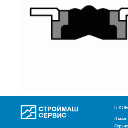
О КО
О комп
Сервис